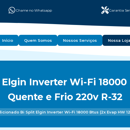
Chame no Whatsapp
Garantia Ser
Início
Quem Somos
Nossos Serviços
Nossa Loj
 Elgin Inverter Wi-Fi 1800
Quente e Frio 220v R-32
icionado Bi Split Elgin Inverter Wi-Fi 18000 Btus (2x Evap HW 