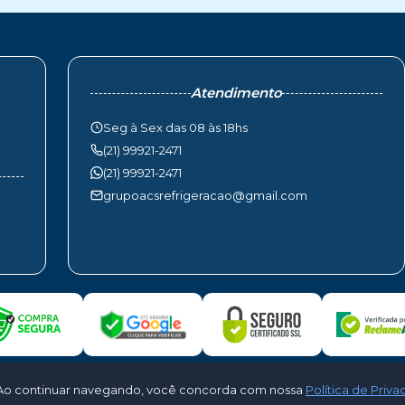
Atendimento
Seg à Sex das 08 às 18hs
(21) 99921-2471
(21) 99921-2471
grupoacsrefrigeracao@gmail.com
to. Ao continuar navegando, você concorda com nossa
Política de Priv
geração e Ar Condicionado. Todos os direitos reservados - Desenvolvido por
C