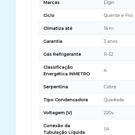
Marcas
Elgin
Ciclo
Quente e Frio
Climatiza até
16 m
Garantia
3 anos
Gás Refrigerante
R-32
Classificação
A
Energética INMETRO
Serpentina
Cobre
Tipo Condensadora
Quadrada
Voltagem (V)
220v
Conexão da
1/4
Tubulação Líquida