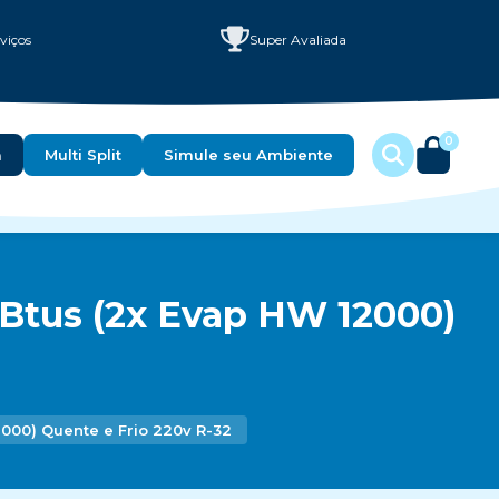
viços
Super Avaliada
0
a
Multi Split
Simule seu Ambiente
0 Btus (2x Evap HW 12000)
12000) Quente e Frio 220v R-32