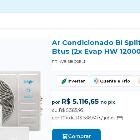
Ar Condicionado Bi Split
Btus (2x Evap HW 12000
PRINVBIS18Q2EL1
Inverter
Quente e Frio
R$ 5.116,65
por
no pix
ou R$ 5.385,95
em 10x de R$ 538,60 s/ juros
Comprar